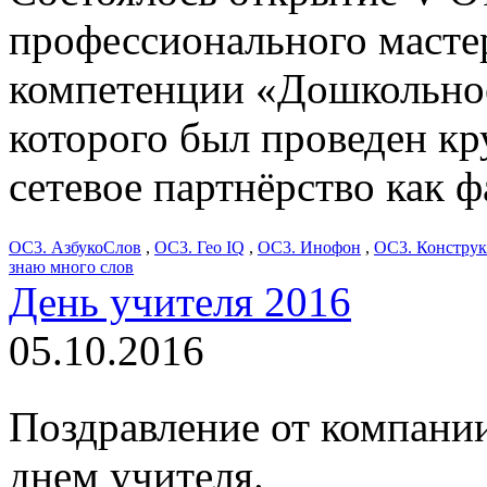
профессионального масте
компетенции «Дошкольное
которого был проведен кр
сетевое партнёрство как 
ОС3. АзбукоСлов
,
ОС3. Гео IQ
,
ОС3. Инофон
,
ОС3. Конструк
знаю много слов
День учителя 2016
05.10.2016
Поздравление от компани
днем учителя.