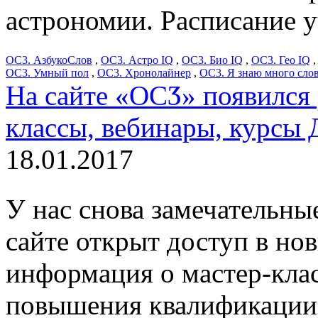
астрономии. Расписание у
ОС3. АзбукоСлов
,
ОС3. Астро IQ
,
ОС3. Био IQ
,
ОС3. Гео IQ
ОС3. Умный пол
,
ОС3. Хронолайнер
,
ОС3. Я знаю много сло
На сайте «ОСӠ» появился 
классы, вебинары, курсы
18.01.2017
У нас снова замечательны
сайте открыт доступ в но
информация о мастер-клас
повышения квалификации 