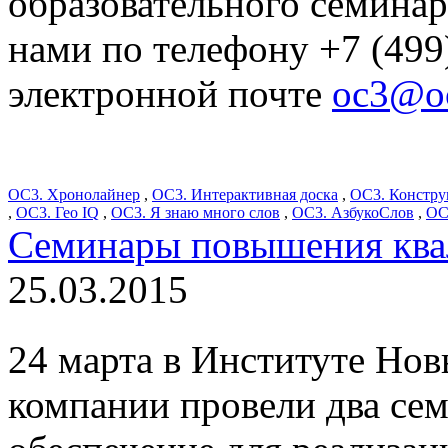
образовательного семинара
нами по телефону +7 (499
электронной почте
oc3@oc
ОС3. Хронолайнер
,
ОС3. Интерактивная доска
,
ОС3. Констру
,
ОС3. Гео IQ
,
ОС3. Я знаю много слов
,
ОС3. АзбукоСлов
,
ОС
Семинары повышения ква
25.03.2015
24 марта в Институте Но
компании провели два се