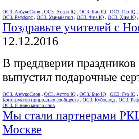
ОС3. АзбукоСлов
,
ОС3. Астро IQ
,
ОС3. Био IQ
,
ОС3. Гео IQ
ОС3. Реффорт
,
ОС3. Умный пол
,
ОС3. Физ IQ
,
ОС3. Хим IQ
Поздравьте учителей с Н
12.12.2016
В преддверии праздников
выпустил подарочные сер
ОС3. АзбукоСлов
,
ОС3. Астро IQ
,
ОС3. Био IQ
,
ОС3. Гео IQ
Конструктор природных сообществ
,
ОС3. Кубосвод
,
ОС3. Реф
ОС3. Я знаю много слов
Мы стали партнерами РКЦ 
Москве