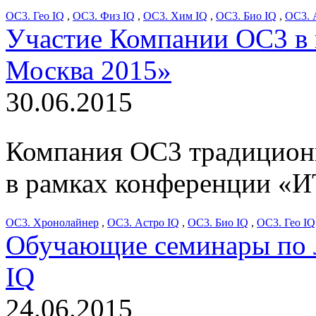
ОС3. Гео IQ
,
ОС3. Физ IQ
,
ОС3. Хим IQ
,
ОС3. Био IQ
,
ОС3. 
Участие Компании ОС3 в
Москва 2015»
30.06.2015
Компания ОС3 традиционн
в рамках конференции «И
ОС3. Хронолайнер
,
ОС3. Астро IQ
,
ОС3. Био IQ
,
ОС3. Гео IQ
Обучающие семинары по л
IQ
24.06.2015