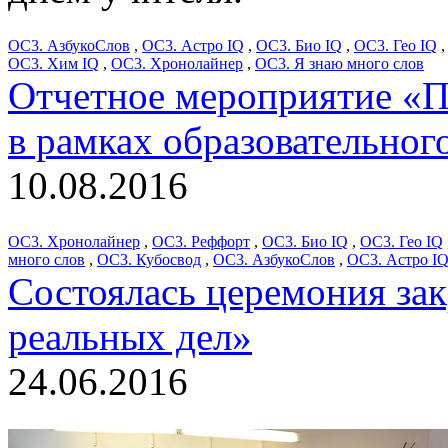
ОС3. АзбукоСлов
,
ОС3. Астро IQ
,
ОС3. Био IQ
,
ОС3. Гео IQ
ОС3. Хим IQ
,
ОС3. Хронолайнер
,
ОС3. Я знаю много слов
Отчетное мероприятие «
в рамках образовательног
10.08.2016
ОС3. Хронолайнер
,
ОС3. Реффорт
,
ОС3. Био IQ
,
ОС3. Гео IQ
много слов
,
ОС3. Кубосвод
,
ОС3. АзбукоСлов
,
ОС3. Астро I
Состоялась церемония зак
реальных дел»
24.06.2016