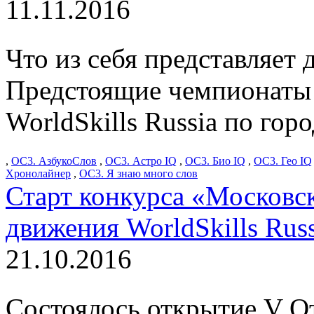
11.11.2016
Что из себя представляет 
Предстоящие чемпионаты 
WorldSkills Russia по гор
,
ОС3. АзбукоСлов
,
ОС3. Астро IQ
,
ОС3. Био IQ
,
ОС3. Гео IQ
Хронолайнер
,
ОС3. Я знаю много слов
Старт конкурса «Московск
движения WorldSkills Russ
21.10.2016
Состоялось открытие V О