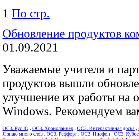
1
По стр.
Обновление продуктов к
01.09.2021
Уважаемые учителя и пар
продуктов вышли обновле
улучшение их работы на 
Windows. Рекомендуем ва
ОС3. Рус IQ
,
ОС3. Хронолайнер
,
ОС3. Интерактивная доска
,
Я знаю много слов
,
ОС3. Реффорт
,
ОС3. Инофон
,
ОС3. Кубос