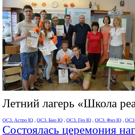
Летний лагерь «Школа ре
ОС3. Астро IQ
,
ОС3. Био IQ
,
ОС3. Гео IQ
,
ОС3. Физ IQ
,
ОС3
Состоялась церемония на