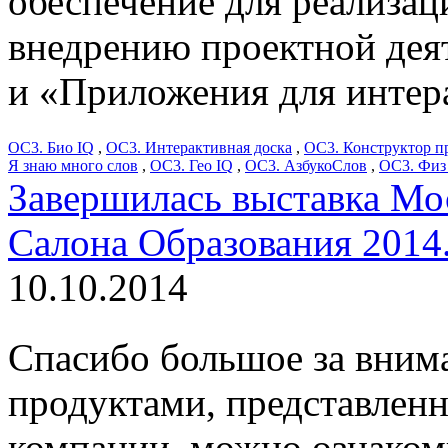
обеспечение для реализа
внедрению проектной дея
и «Приложения для интера
ОС3. Био IQ
,
ОС3. Интерактивная доска
,
ОС3. Конструктор п
Я знаю много слов
,
ОС3. Гео IQ
,
ОС3. АзбукоСлов
,
ОС3. Физ
Завершилась выставка Мо
Салона Образования 2014
10.10.2014
Спасибо большое за внима
продуктами, представлен
компании, можно ознакоми