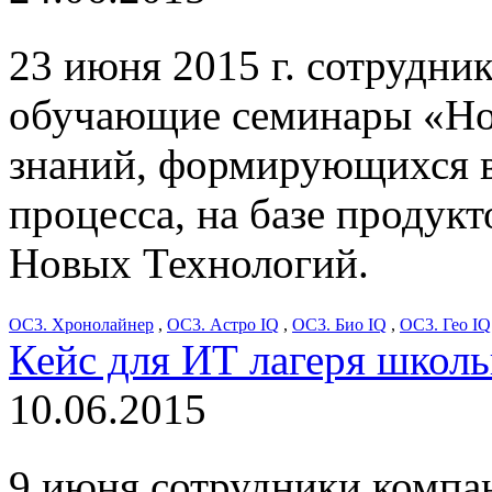
23 июня 2015 г. сотрудн
обучающие семинары «Но
знаний, формирующихся в
процесса, на базе продук
Новых Технологий.
ОС3. Хронолайнер
,
ОС3. Астро IQ
,
ОС3. Био IQ
,
ОС3. Гео IQ
Кейс для ИТ лагеря школ
10.06.2015
9 июня сотрудники компан