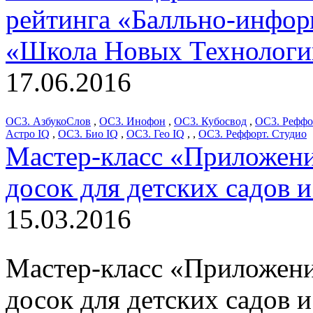
рейтинга «Балльно-инфор
«Школа Новых Технологи
17.06.2016
ОС3. АзбукоСлов
,
ОС3. Инофон
,
ОС3. Кубосвод
,
ОС3. Реффо
Астро IQ
,
ОС3. Био IQ
,
ОС3. Гео IQ
,
,
ОС3. Реффорт. Студио
Мастер-класс «Приложени
досок для детских садов 
15.03.2016
Мастер-класс «Приложени
досок для детских садов 