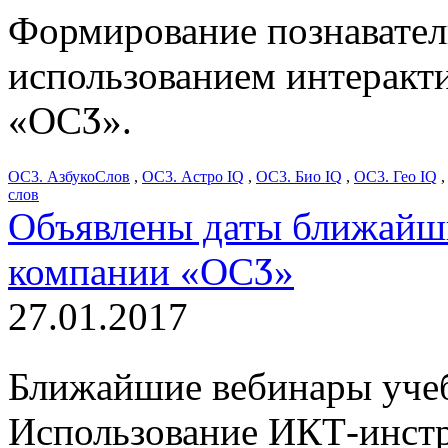
Формирование познавател
использованием интерак
«ОСӠ».
ОС3. АзбукоСлов
,
ОС3. Астро IQ
,
ОС3. Био IQ
,
ОС3. Гео IQ
слов
Объявлены даты ближайши
компании «ОСӠ»
27.01.2017
Ближайшие вебинары учеб
Использование ИКТ-инстр