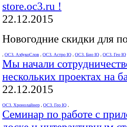
store.oc3.ru !
22.12.2015
Новогодние скидки для по
,
ОС3. АзбукоСлов
,
ОС3. Астро IQ
,
ОС3. Био IQ
,
ОС3. Гео IQ
Мы начали сотрудничеств
нескольких проектах на б
22.12.2015
ОС3. Хронолайнер
,
ОС3. Гео IQ
,
Семинар по работе с при
доске и интерактивным 