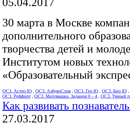
05.04.2017
30 марта в Москве компа
дополнительного образов
творчества детей и молод
Институтом новых технол
«Образовательный экспре
ОС3. Астро IQ
,
ОС3. АзбукоСлов
,
ОС3. Гео IQ
,
ОС3. Био IQ
ОС3. Реффорт
,
ОС3. Матемашка. Задания 0 – 4
,
ОС3. Умный п
Как развивать познавател
27.03.2017