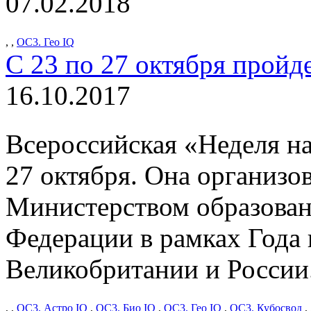
07.02.2018
,
,
ОС3. Гео IQ
С 23 по 27 октября пройд
16.10.2017
Всероссийская «Неделя на
27 октября. Она организо
Министерством образован
Федерации в рамках Года 
Великобритании и России
,
,
ОС3. Астро IQ
,
ОС3. Био IQ
,
ОС3. Гео IQ
,
ОС3. Кубосвод
,