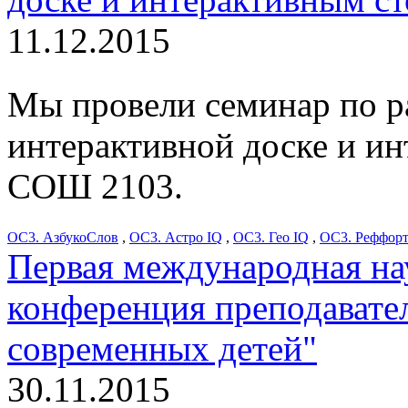
11.12.2015
Мы провели семинар по р
интерактивной доске и и
СОШ 2103.
ОС3. АзбукоСлов
,
ОС3. Астро IQ
,
ОС3. Гео IQ
,
ОС3. Реффор
Первая международная на
конференция преподавате
современных детей"
30.11.2015