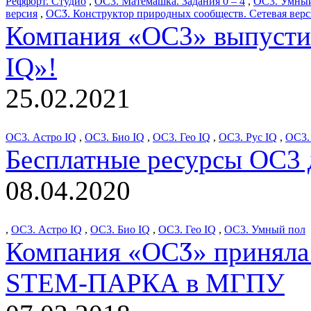
Реффорт. Студио
,
ОС3. Матемашка. Задания 0 – 4
,
ОС3. Умны
версия
,
ОСӠ. Конструктор природных сообществ. Сетевая верс
Компания «ОС3» выпустил
IQ»!
25.02.2021
ОС3. Астро IQ
,
ОС3. Био IQ
,
ОС3. Гео IQ
,
ОС3. Рус IQ
,
ОС3.
Бесплатные ресурсы ОС3 
08.04.2020
,
ОС3. Астро IQ
,
ОС3. Био IQ
,
ОС3. Гео IQ
,
ОС3. Умный пол
Компания «ОСӠ» приняла 
STEM-ПАРКА в МГПУ