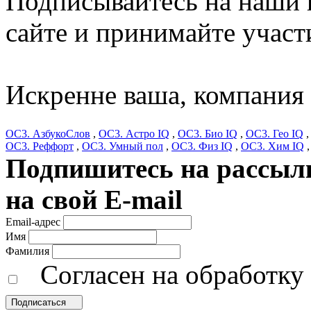
Подписывайтесь на наши н
сайте и принимайте участ
Искренне ваша, компания
ОС3. АзбукоСлов
,
ОС3. Астро IQ
,
ОС3. Био IQ
,
ОС3. Гео IQ
ОС3. Реффорт
,
ОС3. Умный пол
,
ОС3. Физ IQ
,
ОС3. Хим IQ
Подпишитесь на рассылк
на свой E-mail
Email-адрес
Имя
Фамилия
Согласен на обработк
Подписаться