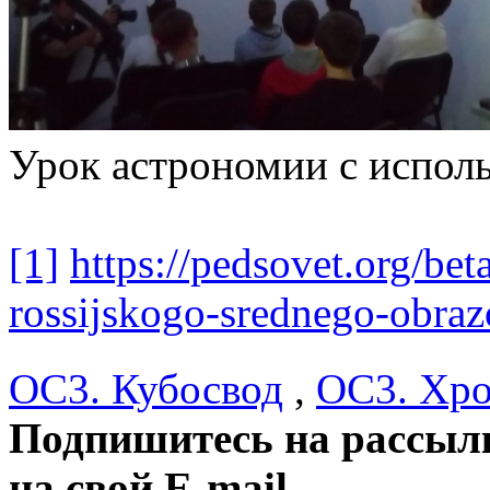
Урок астрономии с испол
[1]
https://pedsovet.org/beta
rossijskogo-srednego-obraz
ОС3. Кубосвод
,
ОС3. Хро
Подпишитесь на рассылк
на свой E-mail