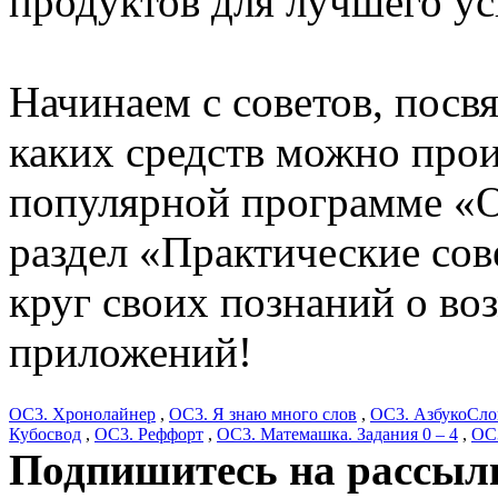
продуктов для лучшего ус
Начинаем с советов, пос
каких средств можно прои
популярной программе «О
раздел «Практические сов
круг своих познаний о во
приложений!
ОС3. Хронолайнер
,
ОС3. Я знаю много слов
,
ОС3. АзбукоСло
Кубосвод
,
ОС3. Реффорт
,
ОС3. Матемашка. Задания 0 – 4
,
ОС
Подпишитесь на рассылк