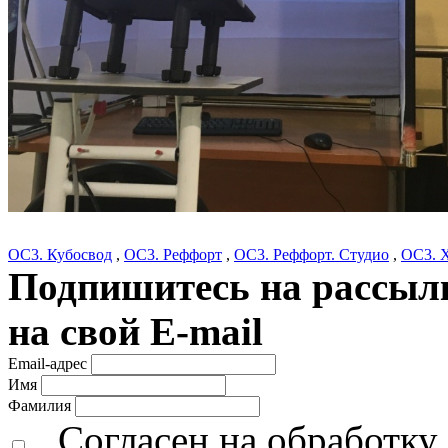
ОС3. Кубосвод
,
ОС3. Реффорт
,
ОС3. Реффорт. Студио
,
ОС3. 
Подпишитесь на рассылк
на свой E-mail
Email-адрес
Имя
Фамилия
Согласен на обработк