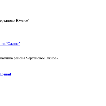
Чертаново-Южное"
ново-Южное"
аказчика района Чертаново-Южное».
E-mail