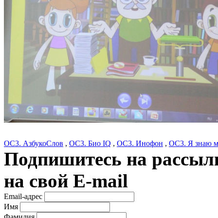
ОС3. АзбукоСлов
,
ОС3. Био IQ
,
ОС3. Инофон
,
ОС3. Я знаю м
Подпишитесь на рассылк
на свой E-mail
Email-адрес
Имя
Фамилия