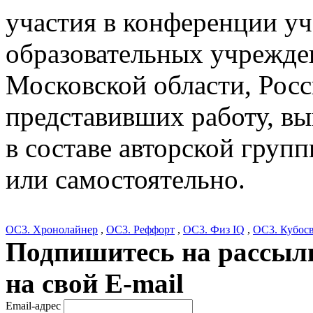
участия в конференции у
образовательных учрежде
Московской области, Росс
представивших работу, в
в составе авторской груп
или самостоятельно.
ОС3. Хронолайнер
,
ОС3. Реффорт
,
ОС3. Физ IQ
,
ОС3. Кубос
Подпишитесь на рассылк
на свой E-mail
Email-адрес