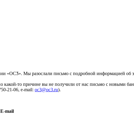
ании «ОСӠ». Мы разослали письмо с подробной информацией об 
о какой-то причине вы не получили от нас письмо с новыми бан
0-21-06, e-mail:
oc3@oc3.ru
).
E-mail