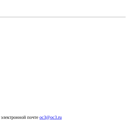
и электронной почте
oc3@oc3.ru