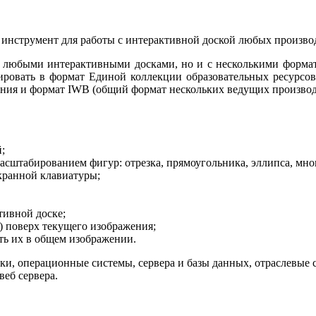
струмент для работы с интерактивной доской любых производи
с любыми интерактивными досками, но и с несколькими формат
ровать в формат Единой коллекции образовательных ресурсо
ения и формат IWB (общий формат нескольких ведущих производ
;
сштабированием фигур: отрезка, прямоугольника, эллипса, мног
экранной клавиатуры;
тивной доске;
) поверх текущего изображения;
ть их в общем изображении.
ки, операционные системы, сервера и базы данных, отраслевые 
веб сервера.