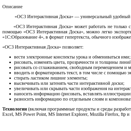
Описание
«ОС3 Интерактивная Доска» — универсальный удобный ин
«ОС3 Интерактивная Доска» может работать не только 
помощью «ОС3 Интерактивная Доска», можно легко экспорти
«1С:Образование 4», в формат гипертекста, обычного изображ
«ОС3 Интерактивная Доска» позволяет:
вести электронные конспекты урока и обмениваться ими;
рисовать, изменять цвета, прозрачности и толщины линий
рисовать со сглаживанием, свободным перемещением и ма
вводить и форматировать текст, в том числе с помощью 
стирать ластиком лишние элементы;
высвечивать или затенять части интерактивной доски;
увеличивать или скрывать части изображения на интерак
наносить информацию (рисовать, вставлять иллюстрации
разносить информацию по отдельным слоям и компонова
Технологии
(включая программные продукты и среды разработ
Excel
,
MS
Power
Point
,
MS
Internet
Explorer
,
Mozilla
Firefox
,
ftp
и 