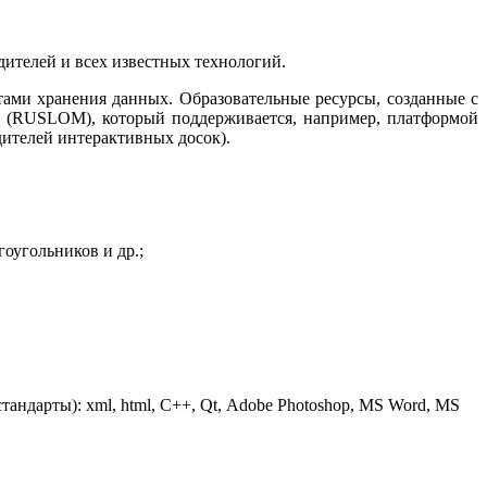
телей и всех известных технологий.
ами хранения данных. Образовательные ресурсы, созданные с
в (RUSLOM), который поддерживается, например, платформой
ителей интерактивных досок).
оугольников и др.;
стандарты):
xml
,
html
, С++,
Qt
,
Adobe
Photoshop
,
MS
Word
,
MS