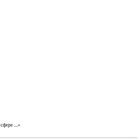
 сфере
...»